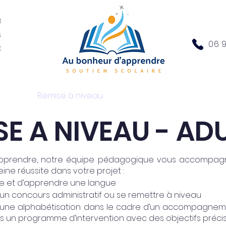
ée de
soutien
06 9
P à la
offre
Remise à niveau
Préparation aux concours
SE A NIVEAU - AD
apprendre, notre équipe pédagogique vous accompagn
ine réussite dans votre projet :
re et d’apprendre une langue
un concours administratif ou se remettre à niveau
 une alphabétisation dans le cadre d’un accompagnemen
tés un programme d’intervention avec des objectifs précis