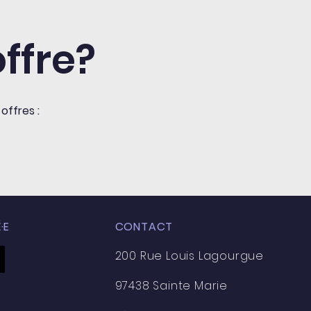
offre?
offres :
·E
CONTACT
200
Rue Louis Lagourgue
97438 Sainte Marie