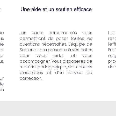
t
Une aide et un soutien efficace
ue
Les cours personnalisés vous
Les
us
permettront de poser toutes les
res
ue
questions nécessaires. L’équipe de
l’e
ar
Scolaria sera présente à vos cotés
Pro
er
pour vous aider et vous
eng
us
accompagner. Vous disposerez de
pro
matériel pédagogique, de manuels
de 
d’exercices et d’un service de
ur
correction.
de
on