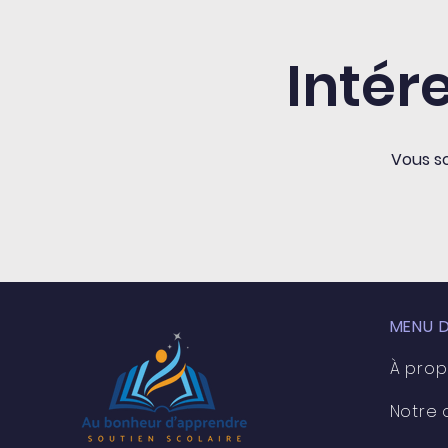
Intér
Vous so
MENU D
À pro
Notre 